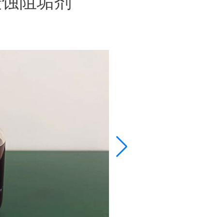
缓蚀阻垢剂