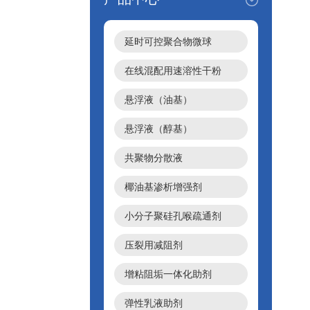
延时可控聚合物微球
在线混配用速溶性干粉
悬浮液（油基）
悬浮液（醇基）
共聚物分散液
椰油基渗析增强剂
小分子聚硅孔喉疏通剂
压裂用减阻剂
增粘阻垢一体化助剂
弹性乳液助剂