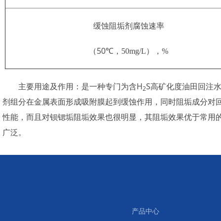
缓蚀阻垢剂腐蚀速率
50℃
（
，
50mg/L
），
%
H
S
主要用途及作用：是一种专门为含
高矿化度油田回注
2
剂组分在金属表面形成吸附膜起到缓蚀作用，同时阻垢成分对
性能，而且对钡锶垢阻垢效果也很明显，其阻垢效果优于常用
广泛。
产品中心