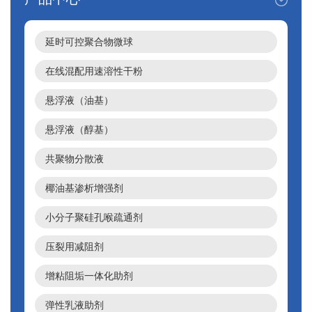
延时可控聚合物微球
在线混配用速溶性干粉
悬浮液（油基）
悬浮液（醇基）
共聚物分散液
椰油基渗析增强剂
小分子聚硅孔喉疏通剂
压裂用减阻剂
增粘阻垢一体化助剂
弹性乳液助剂