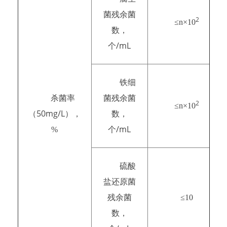
菌残余菌
2
≤n×10
数，
/mL
个
铁细
杀菌率
菌残余菌
2
≤n×10
50mg/L
（
），
数，
/mL
%
个
硫酸
盐还原菌
残余菌
≤10
数，